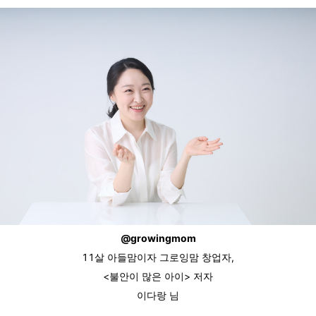
@
growingmom
11살 아들맘이자
그로잉맘 창업자,
<불안이 많은 아이> 저자
이다랑 님