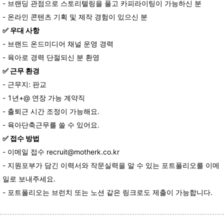
-
브랜딩
관점으로
스토리텔링을
풀고
카피라이팅이
가능하신
분
-
온라인
콘텐츠
기획
및
제작
경험이
있으신
분
✅️
우대
사항
-
브랜드
온드미디어
채널
운영
경력
-
육아로
경력
단절되신
분
환영
✅️
근무
환경
- 근무지: 판교
- 1
년
+@
연장
가능
계약직
-
출퇴근
시간
조정이
가능해요
.
-
육아단축근무를
쓸
수
있어요
.
✅️
접수
방법
-
이메일
접수
recruit@motherk.co.kr
-
지원포부가
담긴
이력서와
작문실력을
알
수
있는
포트폴리오를
이메
일로
보내주세요
.
-
포트폴리오는
브런치
또는
노션 같은
링크로도
제출이
가능합니다
.