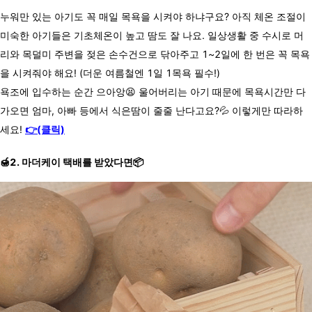
누워만 있는 아기도 꼭 매일 목욕을 시켜야 하냐구요? 아직 체온 조절이
미숙한 아기들은 기초체온이 높고 땀도 잘 나요. 일상생활 중 수시로 머
리와 목덜미 주변을 젖은 손수건으로 닦아주고 1~2일에 한 번은 꼭 목욕
을 시켜줘야 해요! (더운 여름철엔 1일 1목욕 필수!)
욕조에 입수하는 순간 으아앙😫 울어버리는 아기 때문에 목욕시간만 다
가오면 엄마, 아빠 등에서 식은땀이 줄줄 난다고요?💦
이렇게만 따라하
세요!
👉(클릭)
🍯2. 마더케이 택배를 받았다면📦