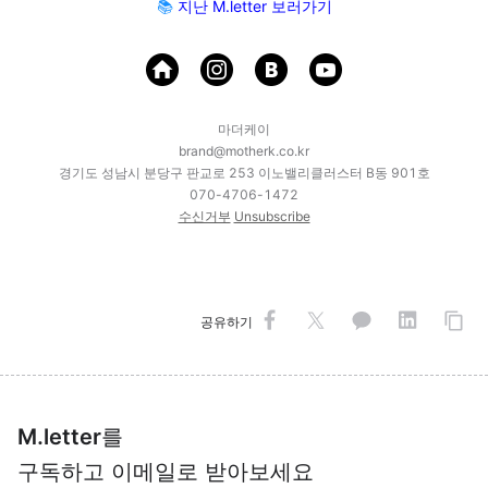
📚
지난 M.letter 보러가기
마더케이
brand@motherk.co.kr
경기도 성남시 분당구 판교로 253 이노밸리클러스터 B동 901호
070-4706-1472
수신거부
Unsubscribe
공유하기
M.letter
를
구독하고 이메일로 받아보세요