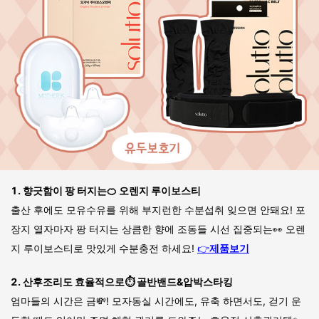
1. 향긋함이 팡 터지는🍊 오렌지 루이보스티
출산 후에도 모유수유를 위해 부지런한 수분섭취 잊으면 안돼요! 포
장지 열자마자 팡 터지는 상큼한 향에 조동들 시선 집중되는👀 오렌
지 루이보스티로 맛있게 수분충전 하세요!
👉
제품보기
2. 산후조리도 효율적으로⏱️ 골반밴드&압박스타킹
엄마들의 시간은 금💸! 모자동실 시간에도, 유축 하면서도, 걷기 운