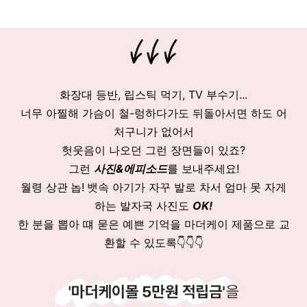
화장대 등반, 립스틱 먹기, TV 부수기...
너무 아찔해
가슴이 철-렁하다가도 뒤돌아서면 하도 어
처구니가 없어서
헛웃음이 나오던 그런 장면들이 있죠?
그런
사진&에피소드
를 보내주세요!
월령 상관
놉!
뱃속 아기가 자꾸 발로 차서 엄마 못 자게
하는 발자국 사진도
OK!
한 분을 뽑아 떄 묻은 예쁜 기억을 마더케이 제품으로 교
환할 수 있도록👇👇👇