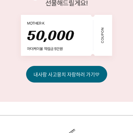
내사랑 사고뭉치 자랑하러 가기💛