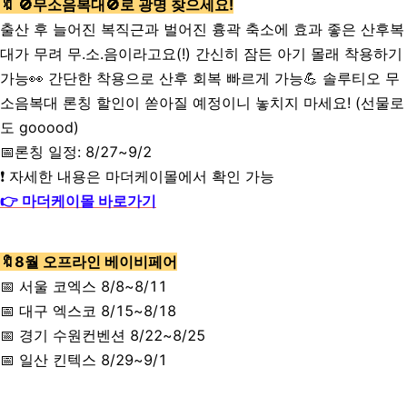
🔖
🚫
무소음복대
🚫
로 광명 찾으세요!
출산 후 늘어진 복직근과 벌어진 흉곽 축소에 효과 좋은 산후복
대가 무려 무.소.음이라고요(!) 간신히 잠든 아기 몰래 착용하기
가능👀 간단한 착용으로 산후 회복 빠르게 가능💪 솔루티오 무
소음복대 론칭 할인이 쏟아질 예정이니 놓치지 마세요! (선물로
도 gooood)
📅론칭 일정: 8/27~9/2
❗ 자세한 내용은 마더케이몰에서 확인 가능
👉 마더케이몰 바로가기
🔖8월 오프라인 베이비페어
📅 서울 코엑스
8/8~8/11
📅 대구 엑스코 8/15~8/18
📅 경기 수원컨벤션 8/22~8/25
📅 일산 킨텍스 8/29~9/1