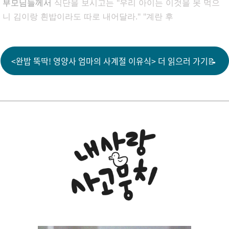
부모님들께서
식단을 보시고는 "우리 아이는 이것을 못 먹으
니 김이랑 흰밥이라도 따로 내어달라." "계란 후
<완밥 뚝딱! 영양사 엄마의 사계절 이유식> 더 읽으러 가기📝