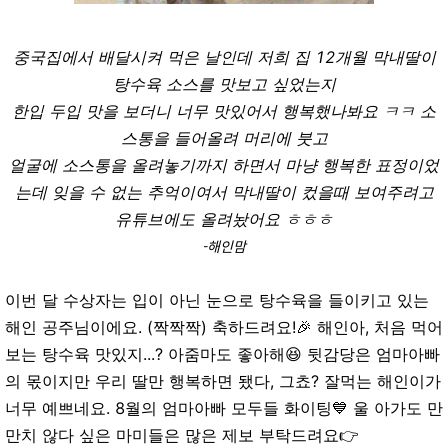
중국집에서 배달시켜 먹은 날인데
저희 집 12개월 막내딸이
탕수육 소스를 맛보고 싶었는지
한입 두입 맛을 보더니 너무 맛있어서 행복했나봐요 ㅋㅋ
소
스통을 들어올려 머리에 붓고
얼굴에 소스통을 올려놓기까지 하면서
마냥 행복한 표정이었
는데
잊을 수 없는 추억이여서 막내딸이 컸을때 보여주려고
유
튜브에도 올려놨어요 ㅎㅎㅎ
-해인맘
이번 달 수상자는 입이 아닌 눈으로 탕수육을 들이키고 있는
해인 공주님이에요. (짝짝짝) 축하드려요!
🎉
해인아, 처음 먹어
보는 탕수육 맛있지...? 아줌마도 좋아해😆 뒷감당은 엄마아빠
의 몫이지만 우리 딸만 행복하면 됐다, 그쵸?
잘먹는 해인이가
너무 예쁘네요. 8월의 엄마아빠 모두들 화이팅💙 울 아가도 만
만치 않다 싶은 마미들은 많은 제보 부탁드려요👉